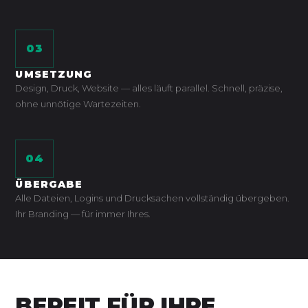
03
UMSETZUNG
Design, Druck, Website — alles läuft parallel. Schnell, präzise,
ohne unnötige Wartezeiten.
04
ÜBERGABE
Alle Dateien, Logins und Drucksachen vollständig übergeben.
Ihr Branding — für immer Ihres.
BEREIT FÜR IHRE