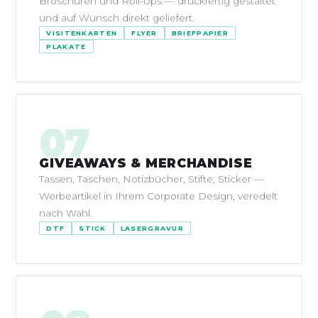
Broschüren und Roll-Ups — druckfertig gestaltet
und auf Wunsch direkt geliefert.
VISITENKARTEN
FLYER
BRIEFPAPIER
PLAKATE
07
GIVEAWAYS & MERCHANDISE
Tassen, Taschen, Notizbücher, Stifte, Sticker —
Werbeartikel in Ihrem Corporate Design, veredelt
nach Wahl.
DTF
STICK
LASERGRAVUR