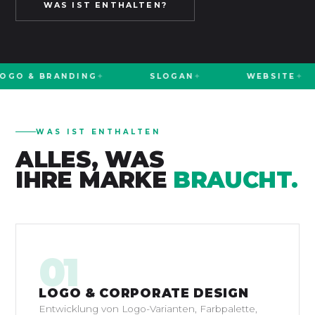
WAS IST ENTHALTEN?
OGO & BRANDING
SLOGAN
WEBSITE
WAS IST ENTHALTEN
ALLES, WAS
IHRE MARKE
BRAUCHT.
01
LOGO & CORPORATE DESIGN
Entwicklung von Logo-Varianten, Farbpalette,