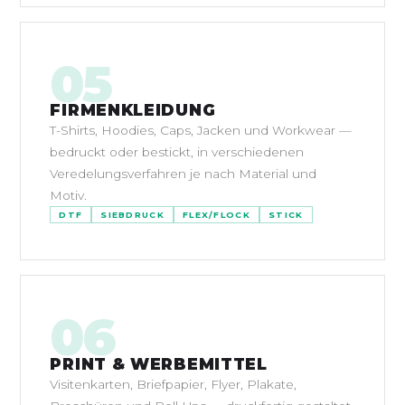
05
FIRMENKLEIDUNG
T-Shirts, Hoodies, Caps, Jacken und Workwear —
bedruckt oder bestickt, in verschiedenen
Veredelungsverfahren je nach Material und
Motiv.
DTF
SIEBDRUCK
FLEX/FLOCK
STICK
06
PRINT & WERBEMITTEL
Visitenkarten, Briefpapier, Flyer, Plakate,