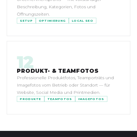
Beschreibung, Kategorien, Fotos und
Öffnungszeiten.
SETUP
OPTIMIERUNG
LOCAL SEO
12
PRODUKT- & TEAMFOTOS
Professionelle Produktfotos, Teamporträts und
Imagefotos vom Betrieb oder Standort — für
Website, Social Media und Printmedien.
PRODUKTE
TEAMFOTOS
IMAGEFOTOS