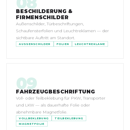
08
BESCHILDERUNG &
FIRMENSCHILDER
Außenschilder, Türbeschriftungen,
Schaufensterfolien und Leuchtreklamen — der
sichtbare Auftritt am Standort.
AUSSENSCHILDER
FOLIEN
LEUCHTREKLAME
09
FAHRZEUGBESCHRIFTUNG
Voll- oder Teilbeklebung für PKW, Transporter
und LKW — als dauerhafte Folie oder
abnehmbare Magnetfolie.
VOLLBEKLEBUNG
TEILBEKLEBUNG
MAGNETFOLIE