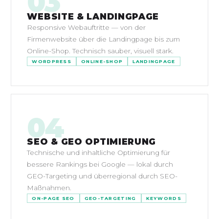
03
WEBSITE & LANDINGPAGE
Responsive Webauftritte — von der
Firmenwebsite über die Landingpage bis zum
Online-Shop. Technisch sauber, visuell stark.
WORDPRESS
ONLINE-SHOP
LANDINGPAGE
04
SEO & GEO OPTIMIERUNG
Technische und inhaltliche Optimierung für
bessere Rankings bei Google — lokal durch
GEO-Targeting und überregional durch SEO-
Maßnahmen.
ON-PAGE SEO
GEO-TARGETING
KEYWORDS