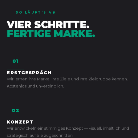
SO LÄUFT'S AB
VIER SCHRITTE.
FERTIGE MARKE.
01
ERSTGESPRÄCH
Wir lernen Ihre Marke, Ihre Ziele und Ihre Zielgruppe kennen.
Kostenlos und unverbindlich.
02
KONZEPT
Wir entwickeln ein stimmiges Konzept — visuell, inhaltlich und
strategisch auf Sie zugeschnitten.